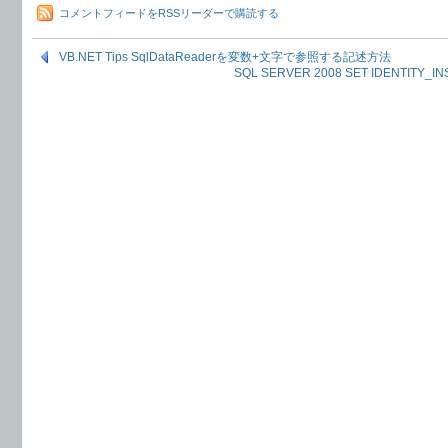
コメントフィードをRSSリーダーで購読する
VB.NET Tips SqlDataReaderを変数+文字で参照する記述方法
SQL SERVER 2008 SET IDENTI