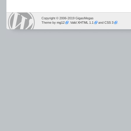
Copyright © 2006-2019 GigasMegas
Theme by
mg12
. Valid
XHTML 1.1
and
CSS 3
.