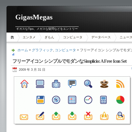
GigasMegas
ギガスなTips、メガスな疑問などをエントリー
エンタメ
ぎもん
コンピュータ
データベース
ニュー
ホーム
>
グラフィック
,
コンピュータ
> フリーアイコン シンプルでモダンなSimpl
フリーアイコン シンプルでモダンなSimplicio: A Free Icon Set
2009 年 3 月 31 日