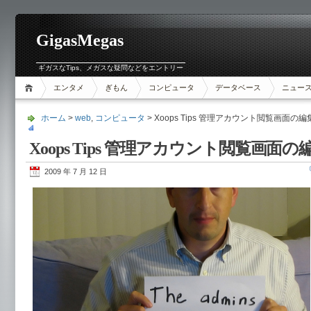
GigasMegas
ギガスなTips、メガスな疑問などをエントリー
エンタメ
ぎもん
コンピュータ
データベース
ニュー
ホーム
>
web
,
コンピュータ
> Xoops Tips 管理アカウント閲覧画面の編
Xoops Tips 管理アカウント閲覧画面の
2009 年 7 月 12 日