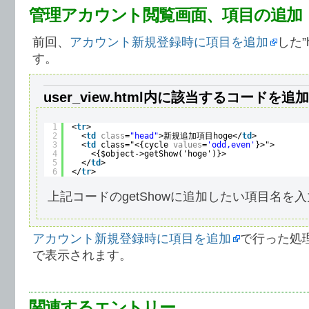
管理アカウント閲覧画面、項目の追加
前回、
アカウント新規登録時に項目を追加
した”
す。
user_view.html内に該当するコードを
1
<
tr
>
2
<
td
class
=
"head"
>新規追加項目hoge</
td
>
3
<
td
class="<{cycle 
values
=
'odd,even'
}>">
4
<{$object->getShow('hoge')}>
5
</
td
>
6
</
tr
>
上記コードのgetShowに追加したい項目名を
アカウント新規登録時に項目を追加
で行った処
で表示されます。
関連するエントリー