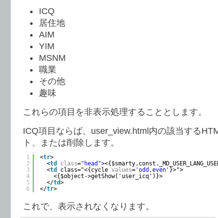
ICQ
居住地
AIM
YIM
MSNM
職業
その他
趣味
これらの項目を非表示処理することとします。
ICQ項目ならば、user_view.html内の該当する
ト、または削除します。
1
<
tr
>
2
<
td
class
=
"head"
><{$smarty.const._MD_USER_LANG_USE
3
<
td
class="<{cycle 
values
=
'odd,even'
}>">
4
<{$object->getShow('user_icq')}>
5
</
td
>
6
</
tr
>
これで、表示されなくなります。