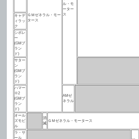
ル・モ
ーター
ス
ＧＭゼネラル・モー
キャデ
タース
ィラッ
ク
シボレ
ー
(GMブ
ラン
ド)
サター
ン
(GMブ
ラン
ド)
ハマー
※2
AMゼ
(GMブ
ネラル
ラン
ド)
オール
消
ズモビ
ＧＭゼネラル・モータース
滅
ル
ラ・サ
ール