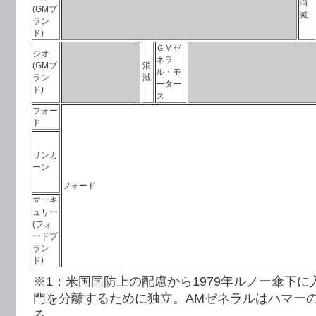
消
(GMブ
滅
ラン
ド)
ＧＭゼ
ジオ
ネラ
(GMブ
消
ル・モ
ラン
滅
ーター
ド)
ス
フォー
ド
リンカ
ーン
フォード
マーキ
ュリー
(フォ
ードブ
ラン
ド)
※1：米国国防上の配慮から1979年ルノー傘下に
門を分離するために独立。AMゼネラルはハマー
る。