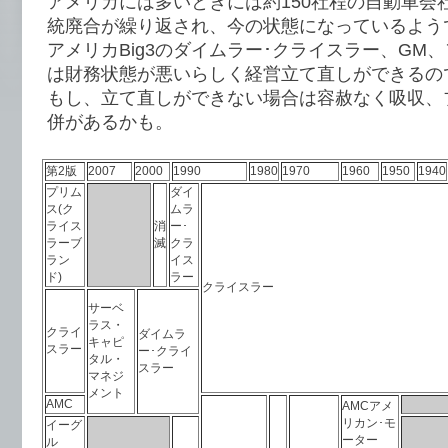
アメリカには多いときには約150社程の自動車会
統廃合が繰り返され、今の状態になっているよう
アメリカBig3のダイムラー･クライスラー、GM
は財務状態が悪いらしく経営立て直しができるの
もし、立て直しができない場合は容赦なく吸収、
併があるかも。
第2版
2007
2000
1990
1980
1970
1960
1950
1940
プリム
ダイ
ス(ク
ムラ
ライス
消
ー･
ラーブ
滅
クラ
ラン
イス
ド)
ラー
クライスラー
サーベ
ラス・
クライ
ダイムラ
キャピ
スラー
ー･クライ
タル・
スラー
マネジ
メント
AMC
AMCアメ
リカン･モ
イーグ
ーター
ル