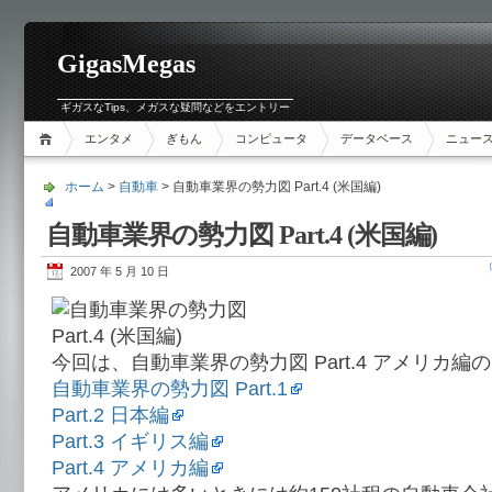
GigasMegas
ギガスなTips、メガスな疑問などをエントリー
エンタメ
ぎもん
コンピュータ
データベース
ニュー
ホーム
>
自動車
> 自動車業界の勢力図 Part.4 (米国編)
自動車業界の勢力図 Part.4 (米国編)
2007 年 5 月 10 日
今回は、自動車業界の勢力図 Part.4 アメリカ
自動車業界の勢力図 Part.1
Part.2 日本編
Part.3 イギリス編
Part.4 アメリカ編