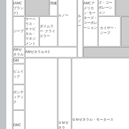
ズ・コー
(AMC
消滅
AMCア
ポレーシ
ブラン
メリカ
ョン
ド)
ン･モー
ルノー
ル
ターズ・
サーベ
ノ
コーポレ
ラス・
ー
ダイムラ
ーション
カイザー・
キャピ
ジープ
ー･クライ
ジープ
タル・
スラー
マネジ
メント
AMゼ
AMゼネラル※1
ネラル
GM
ビュイ
ック
ポンテ
ィアッ
ク
ＧＭゼネラル・モータース
ＧＭゼ
GMC
ネラ