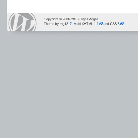
Copyright © 2006-2019 GigasMegas
Theme by
mg12
. Valid
XHTML 1.1
and
CSS 3
.