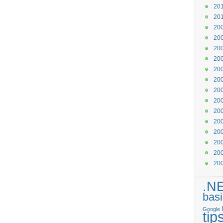
20
20
20
20
20
20
20
20
20
20
20
20
20
20
20
20
.N
basi
Google
tip