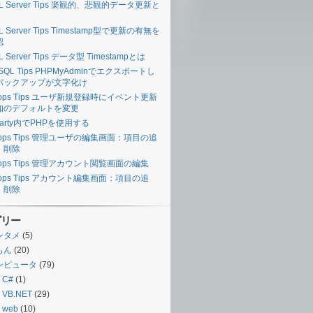
L Server Tips 楽観的、悲観的データ更新と
L Server Tips Timestamp型で更新の有無を
認
L Server Tips データ型 Timestampとは
SQL Tips PHPMyAdminでエクスポートし
バックアップが文字化け
ops Tips ユーザ新規登録時にイベント更新
知のデフォルトを変更
arty内でPHPを使用する
ops Tips 管理ユーザの編集画面：項目の追
、削除
ops Tips 管理アカウント閲覧画面の編集
ops Tips アカウント編集画面：項目の追
、削除
ゴリー
ンタメ
(5)
もん
(20)
ンピュータ
(79)
C#
(1)
VB.NET
(29)
web
(10)