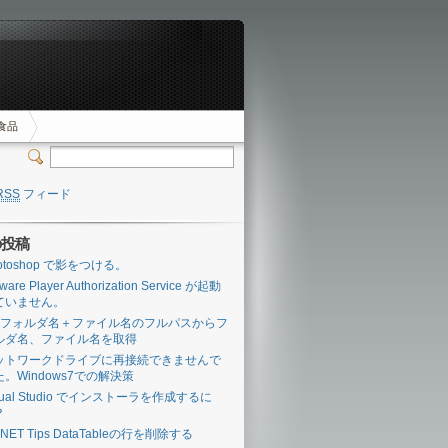
食品
RSS
フィード
の投稿
otoshop で影をつける。
are Player Authorization Service が起動
ていません。
# フォルダ名＋ファイル名のフルパスからフ
ルダ名、ファイル名を取得
ットワークドライブに再接続できませんで
た。Windows7での解決策
sual Studio でインストーラを作成するに
？
.NET Tips DataTableの行を削除する