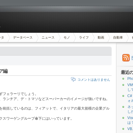
ータ
データベース
ニュース
モノ
ライフ
動画
自動車
リア編
最近
Ph
コメントはありません
VMw
し
ずフェラーリでしょう。
C
、ランチア、デ・トマソなどスーパーカーのイメージが強いですね。
ォ
ネ
を統括しているのは、フィアットで、イタリアの最大規模の企業グル
し
Vi
クスワーゲングループ傘下にはいっています。
は
VB