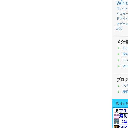
Win
ウント
イスラ
ドライ
マザー
設定
メタ
ロ
投
コ
Wor
ブロ
ベ
美