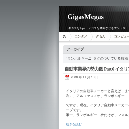
GigasMegas
ギガスなTips、メガスな疑問などをエントリー
エンタメ
ぎもん
コンピュ
アーカイブ
‘ランボルギーニ’ タグのついている投稿
自動車業界の勢力図 Part.6 イタ
2008 年 11 月 13 日
イタリアの自動車メーカーと言えば、ま
次に、アルファロメオ、ランボルギーニ
ですが、現在、イタリア自動車メーカー
ープです。
唯一、ランボルギーニ社だけが、フォル
続きを読む…