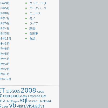
10年9月
コンピュータ
10年5月
データベース
09年8月
ニュース
09年7月
モノ
09年5月
ライフ
09年4月
動画
09年3月
自動車
08年11月
食品
08年3月
07年6月
07年5月
07年4月
07年3月
07年2月
07年1月
06年12月
2008
ET
3.5
2005
ASUS
c
compact
Express
GM
e-tax
sql
studio
IBM
Thinkpad
php
Plug-in
s
vb
visual
vista
vs
user