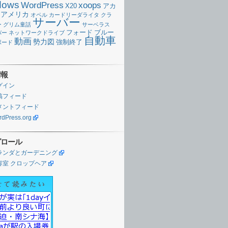
dows
WordPress
xoops
X20
アカ
アメリカ
オペル
カードリーダライタ
クラ
サーバー
ー
グリム童話
サーベラス
フォード
ブルー
バー
ネットワークドライブ
自動車
動画
勢力図
強制終了
ボード
情報
グイン
稿フィード
メントフィード
dPress.org
グロール
ランダとガーデニング
容室 クロップヘア