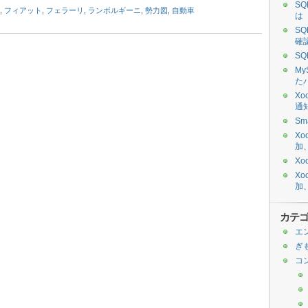
SQ
,
フィアット
,
フェラーリ
,
ランボルギーニ
,
勢力図
,
自動車
は
SQ
確
SQ
My
た
Xo
通
Sm
Xo
加
Xo
Xo
加
カテ
エ
ぎ
コ