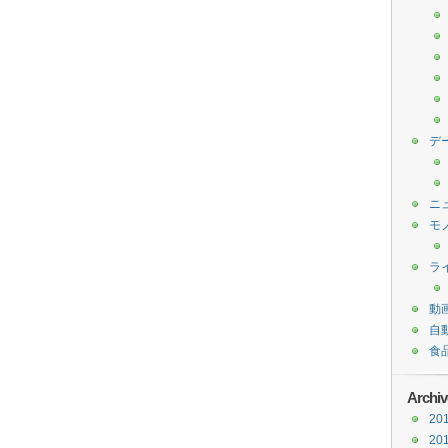
デ
ニ
モ
ラ
動
自
食
Archiv
20
20