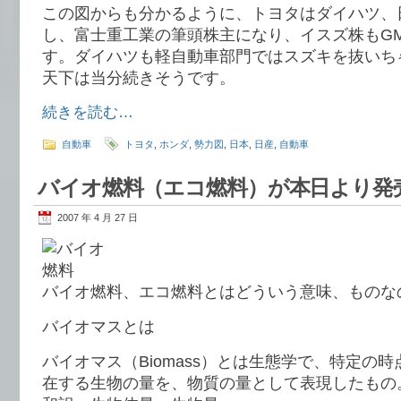
この図からも分かるように、トヨタはダイハツ、
し、富士重工業の筆頭株主になり、イスズ株もG
す。ダイハツも軽自動車部門ではスズキを抜いち
天下は当分続きそうです。
続きを読む…
自動車
トヨタ
,
ホンダ
,
勢力図
,
日本
,
日産
,
自動車
バイオ燃料（エコ燃料）が本日より発
2007 年 4 月 27 日
バイオ燃料、エコ燃料とはどういう意味、ものな
バイオマスとは
バイオマス（Biomass）とは生態学で、特定の
在する生物の量を、物質の量として表現したもの