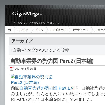
GigasMegas
ギガスなTips、メガスな疑問などをエントリー
エンタメ
ぎもん
コンピュータ
データベース
ニュー
アーカイブ
‘自動車’ タグのついている投稿
自動車業界の勢力図 Part.2 (日本編)
2007 年 5 月 10 日
前回
自動車業界の勢力図 Part.1
で、自動社業界
みましたが、なんとも見にくい物になってしまっ
図 Part.2として日本編を図にしてみました。