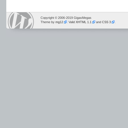
Copyright © 2006-2019 GigasMegas
Theme by
mg12
. Valid
XHTML 1.1
and
CSS 3
.